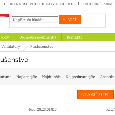
OCHRANA OSOBNÝCH ÚDAJOV A COOKIES
OBCHODNÉ PODMI
HĽADAŤ
 boxy
Obchodné podmienky
Kontakty
Ventilátory
Príslušenstvo
lušenstvo
rúčame
Najlacnejšie
Najdrahšie
Najpredávanejšie
Abecedn
OTVORIŤ FILTER
Kód:
28.23.01.815
Kód: