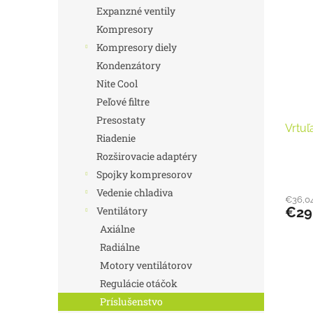
r
p
Expanzné ventily
o
i
Kompresory
d
s
u
Kompresory diely
p
k
Kondenzátory
r
t
o
Nite Cool
o
d
Peľové filtre
v
u
Presostaty
Vrtuľ
k
Riadenie
t
Rozširovacie adaptéry
o
Spojky kompresorov
v
Vedenie chladiva
€36,0
Ventilátory
€29
Axiálne
Radiálne
Motory ventilátorov
Regulácie otáčok
Príslušenstvo