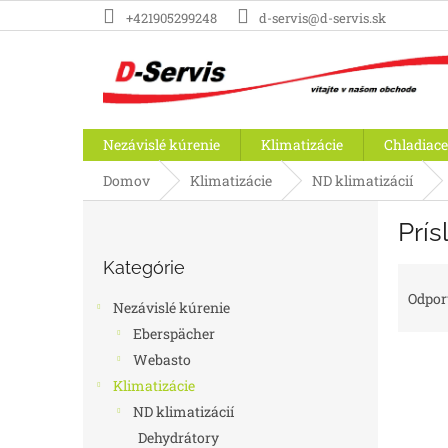
Prejsť
+421905299248
d-servis@d-servis.sk
na
obsah
Nezávislé kúrenie
Klimatizácie
Chladiace
Domov
Klimatizácie
ND klimatizácií
B
Prís
o
Preskočiť
č
Kategórie
kategórie
R
n
a
ý
Odpo
Nezávislé kúrenie
d
p
Eberspächer
e
a
n
Webasto
n
i
e
Klimatizácie
e
l
ND klimatizácií
V
p
ý
Dehydrátory