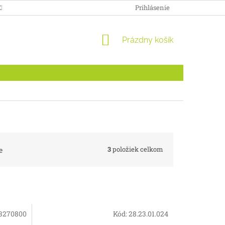
ENKY
DOPRAVA A PLATBA
ODSTÚPENIE OD ZMLUVY PRE S
Prihlásenie
NÁKUPNÝ
Prázdny košík
KOŠÍK
3
položiek celkom
e
3270800
Kód:
28.23.01.024