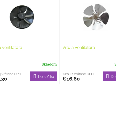
a ventilátora
Vrtuľa ventilátora
Skladom
4 vrátane DPH
€20,42 vrátane DPH
Do košíka
Do
,30
€16,60
O
v
l
á
d
a