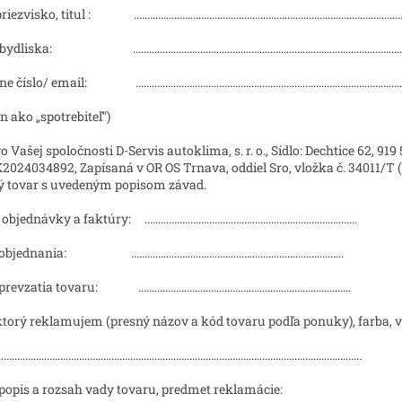
isko, titul : ....................................................................................................
iska: ....................................................................................................
slo/ email: ...................................................................................................
en ako „spotrebiteľ")
 Vašej spoločnosti D-Servis autoklima, s. r. o., Sídlo: Dechtice 62, 91
2024034892, Zapísaná v OR OS Trnava, oddiel Sro, vložka č. 34011/T (
ý tovar s uvedeným popisom závad.
jednávky a faktúry: ...............................................................................
nania: ...............................................................................
atia tovaru: ...............................................................................
ktorý reklamujem (presný názov a kód tovaru podľa ponuky), farba, v
.......................................................................................................................................
popis a rozsah vady tovaru, predmet reklamácie: