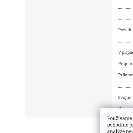
................
................
Požadu
................
V prípa
Prajem si v
Prílohy:.......
................
Svojim
V ............
Používame 
Z
pohodlné p
á
analýze neu
p