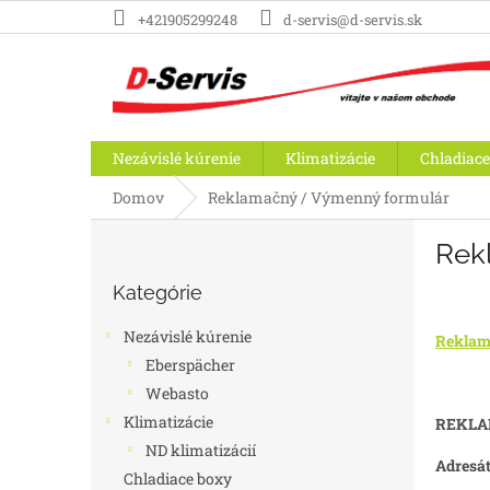
Prejsť
+421905299248
d-servis@d-servis.sk
na
obsah
Nezávislé kúrenie
Klimatizácie
Chladiace
Domov
Reklamačný / Výmenný formulár
B
Rek
o
Preskočiť
č
Kategórie
kategórie
n
ý
Nezávislé kúrenie
Reklam
p
Eberspächer
a
Webasto
n
e
Klimatizácie
REKLA
l
ND klimatizácií
Adresát
Chladiace boxy