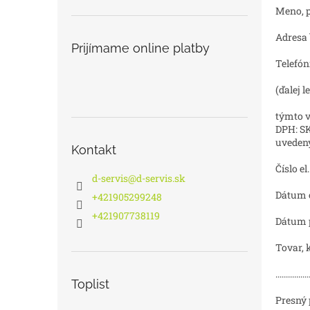
Meno, priezv
Adresa bydl
Prijímame online platby
Telefónne čí
(ďalej l
týmto vo
DPH: SK
uveden
Kontakt
Číslo el. ob
d-servis
@
d-servis.sk
Dátum objed
+421905299248
+421907738119
Dátum prevz
Tovar, 
................
Toplist
Presný 