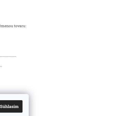
ýmenou tovaru:
...............
...
Súhlasím