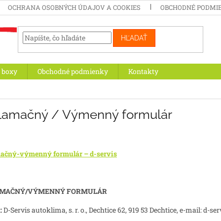
OCHRANA OSOBNÝCH ÚDAJOV A COOKIES
OBCHODNÉ PODMI
HĽADAŤ
 boxy
Obchodné podmienky
Kontakty
lamačný / Výmenný formulár
ačný-výmenný formulár – d-servis
MAČNÝ/VÝMENNÝ FORMULÁR
:
D-Servis autoklima, s. r. o., Dechtice 62, 919 53 Dechtice, e-mail: d-s