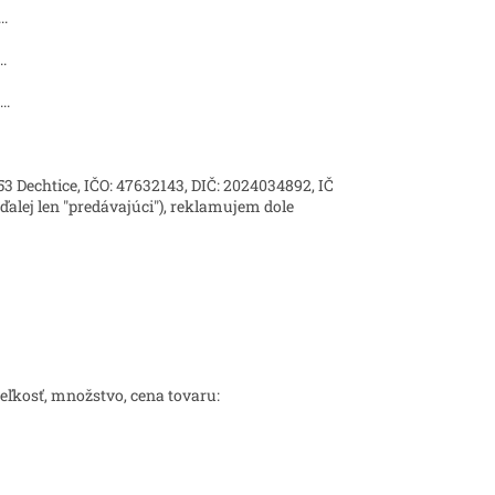
..
..
...
9 53 Dechtice, IČO: 47632143, DIČ: 2024034892, IČ
ďalej len "predávajúci"), reklamujem dole
eľkosť, množstvo, cena tovaru: