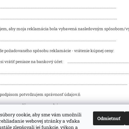
.......................................................................................................................................
........................................................................................................................................
jem, aby moja reklamácia bola vybavená nasledovným spôsobom/v
.......................................................................................................................................
de požadovaného spôsobu reklamácie - vrátenie kúpnej ceny:
rátiť peniaze na bankový účet: .............................................................................
..............................................................................................................................................
....................................................................................................................................................
 podpisom potvrdzujem správnosť údajov.ň
......................., dňa ..................., podpis ..........................
súbory cookie, aby sme vám umožnili
Odmietnuť
rehliadanie webovej stránky a vďaka
d-servis.sk
webasto.sk
eberspächer.sk
stále zlepšovali jej funkcie, výkon a