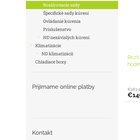
r
p
Rozširovacie sady
o
i
Špecifické sady kúrení
d
s
u
Ovládanie kúrenia
p
k
Príslušenstvo
r
t
o
ND nezávislých kúrení
o
d
Klimatizácie
v
u
ND klimatizácií
Rozš
k
Chladiace boxy
hodí
t
o
v
Prijímame online platby
€183,
€14
Kontakt