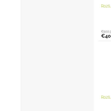
Rozš.
€502,
€40
Rozš