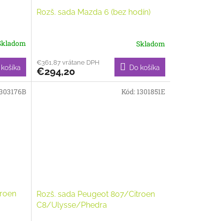
Rozš. sada Mazda 6 (bez hodín)
Skladom
Skladom
€361,87 vrátane DPH
 košíka
Do košíka
€294,20
303176B
Kód:
1301851E
troen
Rozš. sada Peugeot 807/Citroen
C8/Ulysse/Phedra