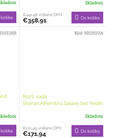
Skladom
Skladom
€441,46 vrátane DPH
 košíka
Do košíka
€358,91
310326B
Kód:
9012010A
hod.
Rozš. sada
Sharan,Alhambra,Galaxy bez hodín
Skladom
Skladom
€211,49 vrátane DPH
 košíka
Do košíka
€171,94