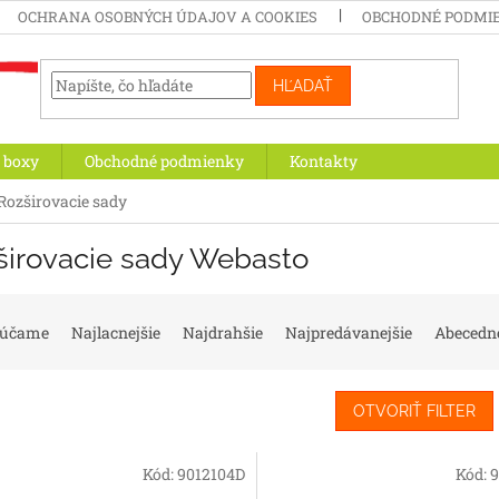
OCHRANA OSOBNÝCH ÚDAJOV A COOKIES
OBCHODNÉ PODMI
HĽADAŤ
 boxy
Obchodné podmienky
Kontakty
Rozširovacie sady
širovacie sady Webasto
rúčame
Najlacnejšie
Najdrahšie
Najpredávanejšie
Abecedn
OTVORIŤ FILTER
Kód:
9012104D
Kód:
9