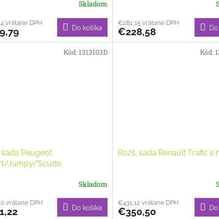
Skladom
84 vrátane DPH
€281,15 vrátane DPH
Do košíka
Do
9,79
€228,58
Kód:
1313103D
Kód:
1
. sada Peugeot
Rozš. sada Renault Trafic s 
rt/Jumpy/Scudo
Skladom
30 vrátane DPH
€431,12 vrátane DPH
Do košíka
Do
1,22
€350,50