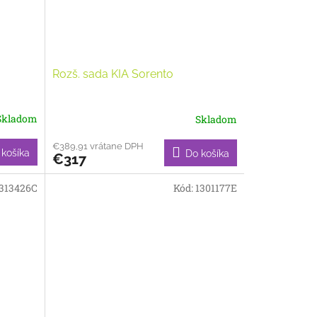
Rozš. sada KIA Sorento
Skladom
Skladom
€389,91 vrátane DPH
 košíka
Do košíka
€317
313426C
Kód:
1301177E