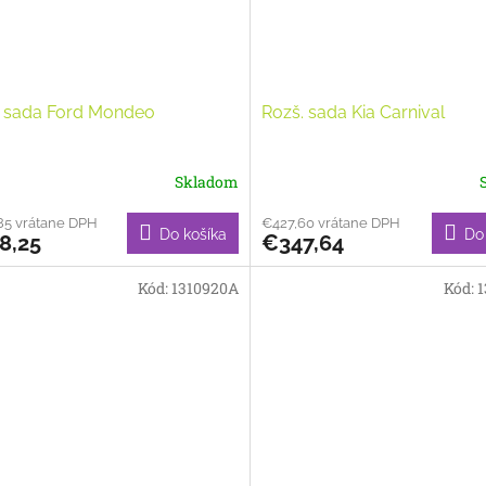
. sada Ford Mondeo
Rozš. sada Kia Carnival
Skladom
85 vrátane DPH
€427,60 vrátane DPH
Do košíka
Do
8,25
€347,64
Kód:
1310920A
Kód:
1