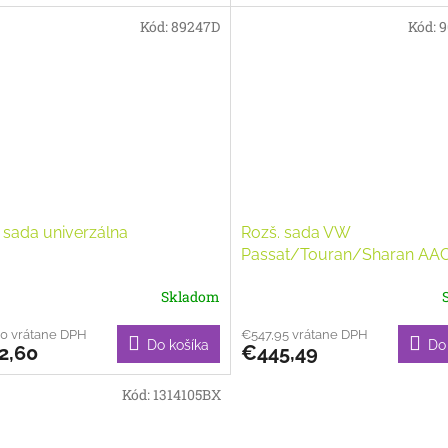
Kód:
89247D
Kód:
9
 sada univerzálna
Rozš. sada VW
Passat/Touran/Sharan AA
Skladom
40 vrátane DPH
€547,95 vrátane DPH
Do košíka
Do
2,60
€445,49
Kód:
1314105BX