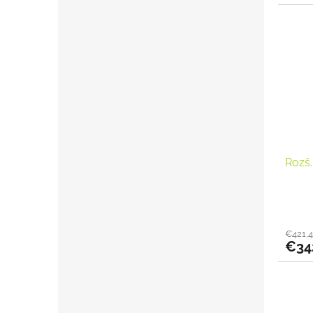
Rozš.
€421,
€34