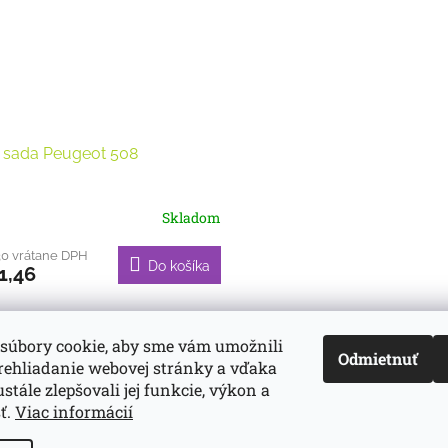
. sada Peugeot 508
Skladom
30 vrátane DPH
Do košíka
1,46
O
v
súbory cookie, aby sme vám umožnili
Odmietnuť
l
rehliadanie webovej stránky a vďaka
á
d-servis.sk
webasto.sk
eberspächer.sk
stále zlepšovali jej funkcie, výkon a
d
ť.
Viac informácií
a
c