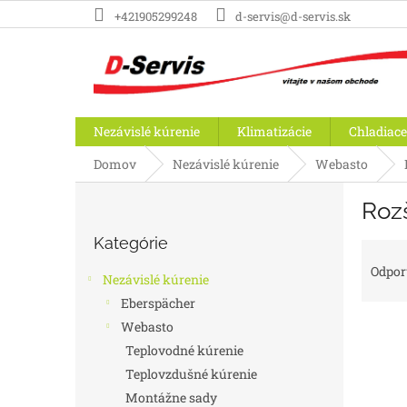
Prejsť
+421905299248
d-servis@d-servis.sk
na
obsah
Nezávislé kúrenie
Klimatizácie
Chladiace
Domov
Nezávislé kúrenie
Webasto
B
Roz
o
Preskočiť
č
Kategórie
kategórie
R
n
a
ý
Odpo
Nezávislé kúrenie
d
p
Eberspächer
e
a
n
Webasto
n
i
e
Teplovodné kúrenie
e
l
Teplovzdušné kúrenie
V
p
ý
Montážne sady