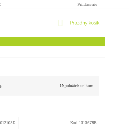
ENKY
DOPRAVA A PLATBA
ODSTÚPENIE OD ZMLUVY PRE S
Prihlásenie
NÁKUPNÝ
Prázdny košík
KOŠÍK
19
položiek celkom
e
012103D
Kód:
1313675B