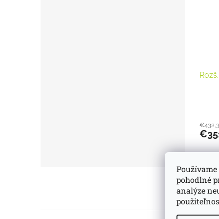
Rozš
€432,
€35
Používame 
Z
pohodlné p
á
analýze neu
p
použiteľnos
ä
t