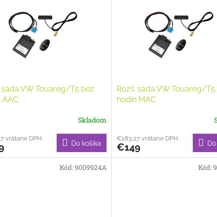
. sada VW Touareg/T5 bez
Rozš. sada VW Touareg/T5
n AAC
hodín MAC
Skladom
27 vrátane DPH
€183,27 vrátane DPH
Do košíka
Do
9
€149
Kód:
9009924A
Kód:
9