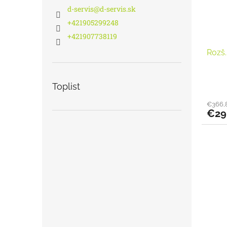
d-servis
@
d-servis.sk
+421905299248
+421907738119
Rozš
Toplist
€366,
€29