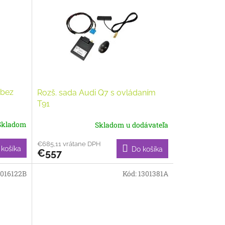
 bez
Rozš. sada Audi Q7 s ovládaním
T91
Skladom
Skladom u dodávateľa
€685,11 vrátane DPH
 košíka
Do košíka
€557
016122B
Kód:
1301381A