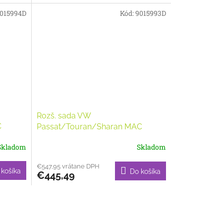
015994D
Kód:
9015993D
Rozš. sada VW
C
Passat/Touran/Sharan MAC
Skladom
Skladom
€547,95 vrátane DPH
 košíka
Do košíka
€445,49