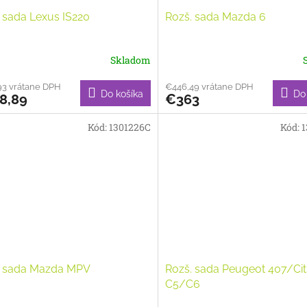
 sada Lexus IS220
Rozš. sada Mazda 6
Skladom
93 vrátane DPH
€446,49 vrátane DPH
Do košíka
Do
8,89
€363
Kód:
1301226C
Kód:
1
. sada Mazda MPV
Rozš. sada Peugeot 407/Ci
C5/C6