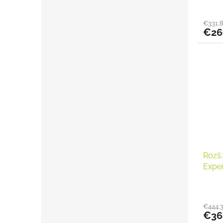
€331,
€26
Rozš
Expe
€444,
€36