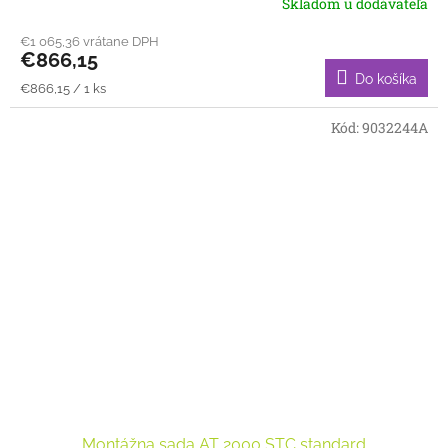
Skladom u dodávateľa
€1 065,36 vrátane DPH
€866,15
Do košíka
Jednotková
€866,15 / 1 ks
cena:
Kód:
9032244A
Montážna sada AT 2000 STC standard