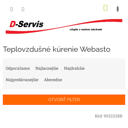
Prejsť
NÁKU
na
obsah
KOŠÍK
Teplovzdušné kúrenie Webasto
R
a
Odporúčame
Najlacnejšie
Najdrahšie
d
e
Najpredávanejšie
Abecedne
n
i
e
OTVORIŤ FILTER
p
r
V
Kód:
9032228B
o
ý
d
p