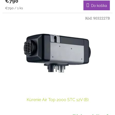
€790
Do košíka
Jednotková
€790 / 1 ks
cena:
Kód:
9032227B
Kúrenie Air Top 2000 STC 12V (B)