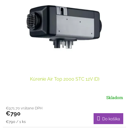
u
i
k
s
t
p
o
r
v
o
d
u
k
t
o
v
Kúrenie Air Top 2000 STC 12V (D)
Skladom
€971,70 vrátane DPH
€790
Do košíka
Jednotková
€790 / 1 ks
cena: