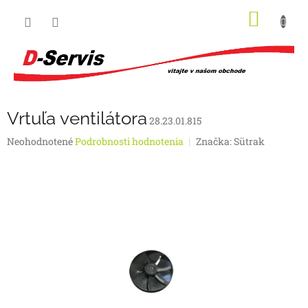
Prejsť
NÁKU
na
obsah
KOŠÍK
Vrtuľa ventilátora
28.23.01.815
Priemerné
Neohodnotené
Podrobnosti hodnotenia
Značka:
Sütrak
hodnotenie
produktu
je
0,0
z
5
hviezdičiek.