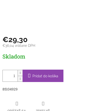
€29,30
€36,04 vrátane DPH
Jednotková
Skladom
cena:
Pridať do košíka
85104929
OPÝTAŤ SA
ZDIEĽAŤ