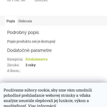
Popis
Diskusia
Podrobný popis
Popis produktu nie je dostupný
Dodatočné parametre
Kategória
:
Príslušenstvo
Záruka
:
2 roky
d-8mm,
:
Z
á
Používame súbory cookie, aby sme vám umožnili
d-servis.sk
webasto.sk
eberspächer.sk
p
pohodlné prehliadanie webovej stránky a vďaka
ä
analýze neustále zlepšovali jej funkcie, výkon a
t
použiteľnosť.
Viac informácií