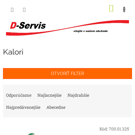
Prejsť
NÁKU
na
obsah
KOŠÍK
Kalori
OTVORIŤ FILTER
R
a
Odporúčame
Najlacnejšie
Najdrahšie
d
e
Najpredávanejšie
Abecedne
n
i
V
e
Kód:
700.01.325
ý
p