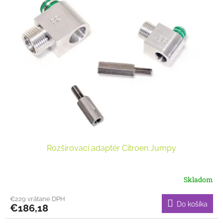
p
r
i
o
s
d
p
u
r
k
o
t
d
o
u
v
k
t
o
v
Rozširovací adaptér Citroen Jumpy
Skladom
€229 vrátane DPH
Do košíka
€186,18