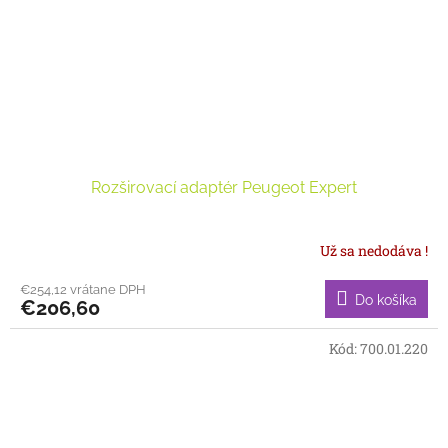
Rozširovací adaptér Peugeot Expert
Už sa nedodáva !
€254,12 vrátane DPH
Do košíka
€206,60
Kód:
700.01.220