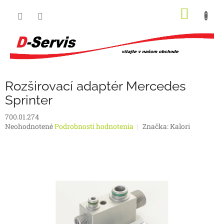
Prejsť
NÁKU
na
obsah
KOŠÍK
Rozširovací adaptér Mercedes
Sprinter
700.01.274
Priemerné
Neohodnotené
Podrobnosti hodnotenia
Značka:
Kalori
hodnotenie
produktu
je
0,0
z
5
hviezdičiek.