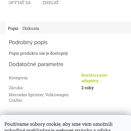
OPÝTAŤ SA
ZDIEĽAŤ
Popis
Diskusia
Podrobný popis
Popis produktu nie je dostupný
Dodatočné parametre
Rozširovacie
Kategória
:
adaptéry
Záruka
:
2 roky
Mercedes Sprinter, Volkswagen
Crafter
:
Z
á
Používame súbory cookie, aby sme vám umožnili
d-servis.sk
webasto.sk
eberspächer.sk
p
pohodlné prehliadanie webovej stránky a vďaka