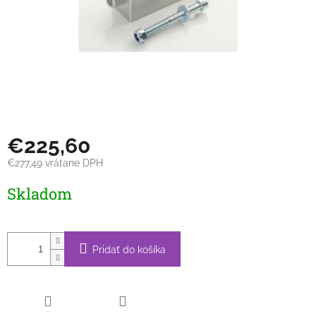
€225,60
€277,49 vrátane DPH
Jednotková
Skladom
cena:
Pridať do košíka