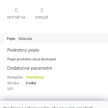
OPÝTAŤ SA
ZDIEĽAŤ
Popis
Diskusia
Podrobný popis
Popis produktu nie je dostupný
Dodatočné parametre
Kategória
:
Ventilátory
Záruka
:
2 roky
12V
:
Z
á