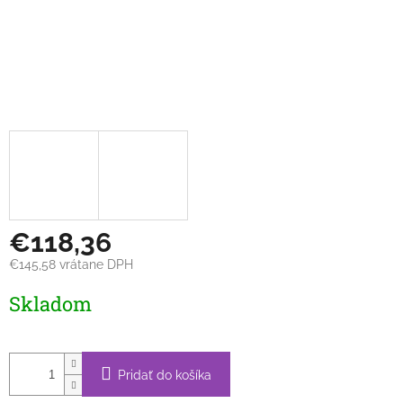
€118,36
€145,58 vrátane DPH
Jednotková
Skladom
cena:
Pridať do košíka