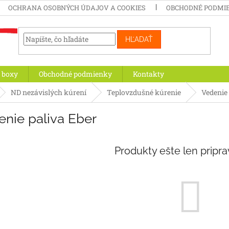
OCHRANA OSOBNÝCH ÚDAJOV A COOKIES
OBCHODNÉ PODMI
HĽADAŤ
 boxy
Obchodné podmienky
Kontakty
ND nezávislých kúrení
Teplovzdušné kúrenie
Vedenie 
enie paliva Eber
Produkty ešte len pripr