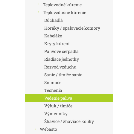
Teplovodné kúrenie
Teplovzdušné kúrenie
Dúchadlá
Horáky / spaľovacie komory
Kabeláže
Kryty kúrení
Palivové čerpadlá
Riadiace jednotky
Rozvod vzduchu
Sanie / tlmiče sania
Snímače
Tesnenia
Vedenie paliva
Výfuk / tlmiče
Výmenníky
Žhaviče / žhaviace kolíky
Webasto