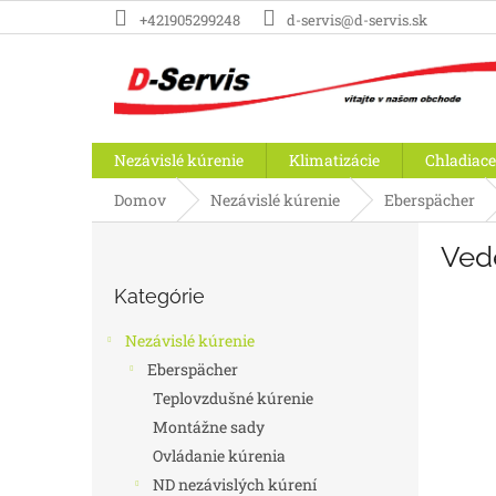
Prejsť
+421905299248
d-servis@d-servis.sk
na
obsah
Nezávislé kúrenie
Klimatizácie
Chladiace
Domov
Nezávislé kúrenie
Eberspächer
B
Ved
o
Preskočiť
č
Kategórie
kategórie
n
ý
Nezávislé kúrenie
p
Eberspächer
a
Teplovzdušné kúrenie
n
e
Montážne sady
l
Ovládanie kúrenia
ND nezávislých kúrení