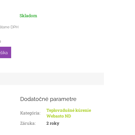
Skladom
rátane DPH
á
s
šíka
Dodatočné parametre
Teplovzdušné kúrenie
Kategória
:
Webasto ND
Záruka
:
2 roky