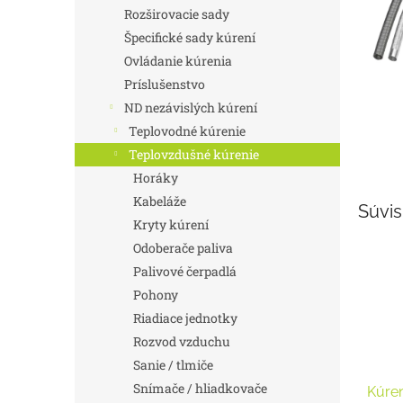
Rozširovacie sady
Špecifické sady kúrení
Ovládanie kúrenia
Príslušenstvo
ND nezávislých kúrení
Teplovodné kúrenie
Teplovzdušné kúrenie
Horáky
Kabeláže
Súvis
Kryty kúrení
Odoberače paliva
Palivové čerpadlá
Pohony
Riadiace jednotky
Rozvod vzduchu
Sanie / tlmiče
Snímače / hliadkovače
Kúren