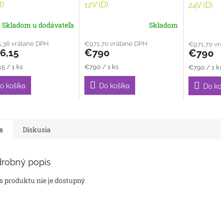
B)
12V (D)
24V (D)
Skladom u dodávateľa
Skladom
,36 vrátane DPH
€971,70 vrátane DPH
€971,70 v
6,15
€790
€790
tková
Jednotková
Jednotkov
5 / 1 ks
€790 / 1 ks
€790 / 1 k
cena:
cena:
o košíka
Do košíka
Do ko
s
Diskusia
robný popis
s produktu nie je dostupný