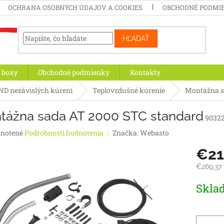
OCHRANA OSOBNÝCH ÚDAJOV A COOKIES
OBCHODNÉ PODMI
HĽADAŤ
 boxy
Obchodné podmienky
Kontakty
ND nezávislých kúrení
Teplovzdušné kúrenie
Montážna s
tážna sada AT 2000 STC standard
9032
rné
notené
Podrobnosti hodnotenia
Značka:
Webasto
enie
€21
tu
€269,37
Jednotk
Skla
cena:
iek.