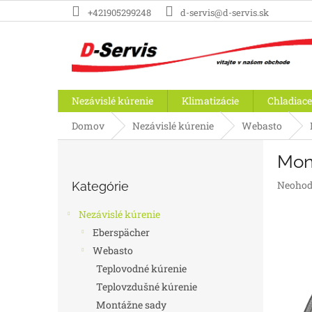
Prejsť
+421905299248
d-servis@d-servis.sk
na
obsah
Nezávislé kúrenie
Klimatizácie
Chladiace
Domov
Nezávislé kúrenie
Webasto
B
Mon
o
Preskočiť
č
Prieme
Neohod
Kategórie
kategórie
n
hodnot
ý
produk
Nezávislé kúrenie
p
je
Eberspächer
a
0,0
Webasto
z
n
5
e
Teplovodné kúrenie
hviezdič
l
Teplovzdušné kúrenie
Montážne sady