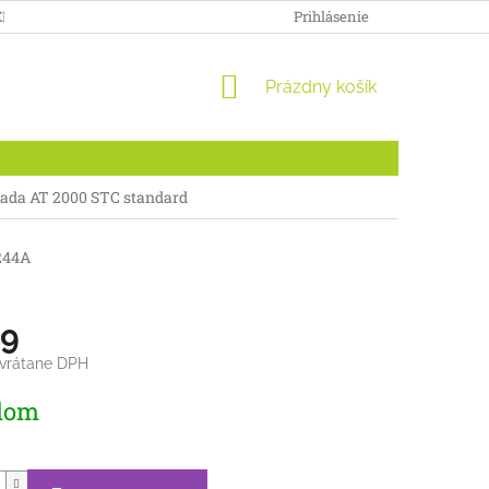
ENKY
DOPRAVA A PLATBA
ODSTÚPENIE OD ZMLUVY PRE S
Prihlásenie
NÁKUPNÝ
Prázdny košík
KOŠÍK
ada AT 2000 STC standard
244A
9
 vrátane DPH
ová
dom