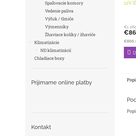
12V (
Spaľovacie komory
Vedenie paliva
Výfuk / tlmiče
Výmenníky
€1 065
€86
Žhaviace kolíky / žhaviče
Jedno
€866,1
Klimatizácie
cena:
ND klimatizácií
D
Chladiace boxy
Popi
Prijímame online platby
Pod
Popi
Kontakt