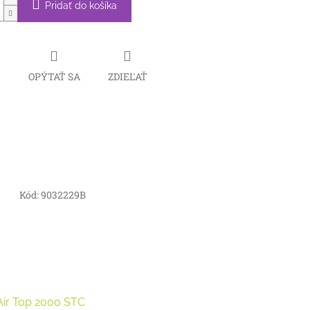
Pridať do košíka
Č
OPÝTAŤ SA
ZDIEĽAŤ
Kód:
9032229B
Air Top 2000 STC