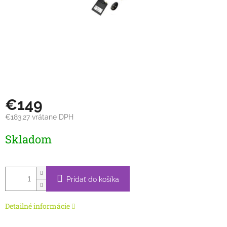
€149
€183,27 vrátane DPH
Jednotková
Skladom
cena:
Pridať do košíka
Detailné informácie