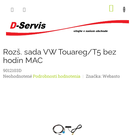
Prejsť
NÁKU
na
obsah
KOŠÍK
Rozš. sada VW Touareg/T5 bez
hodín MAC
9012103D
Priemerné
Neohodnotené
Podrobnosti hodnotenia
Značka:
Webasto
hodnotenie
produktu
je
0,0
z
5
hviezdičiek.