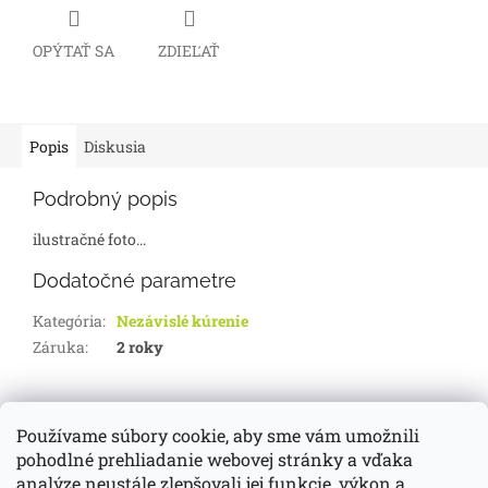
OPÝTAŤ SA
ZDIEĽAŤ
Popis
Diskusia
Podrobný popis
ilustračné foto...
Dodatočné parametre
Kategória
:
Nezávislé kúrenie
Záruka
:
2 roky
Z
á
Používame súbory cookie, aby sme vám umožnili
d-servis.sk
webasto.sk
eberspächer.sk
p
pohodlné prehliadanie webovej stránky a vďaka
ä
analýze neustále zlepšovali jej funkcie, výkon a