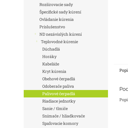
Rozširovacie sady
Špecifické sady kúrení
Ovládanie kúrenia
Príslušenstvo
ND nezávislých kúrení
Teplovodné kúrenie
Dúchadlá
Horáky
Kabeláže
Popi
Kryt kúrenia
Obehové čerpadlá
Odoberače paliva
Pod
Palivové čerpadlá
Popi
Riadiace jednotky
Sanie / tlmiče
Snímače / hliadkovače
Spaľovacie komory