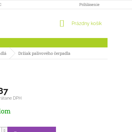
ENKY
DOPRAVA A PLATBA
ODSTÚPENIE OD ZMLUVY PRE S
Prihlásenie
NÁKUPNÝ
Prázdny košík
KOŠÍK
adlá
Držiak palivového čerpadla
87
vrátane DPH
ová
dom