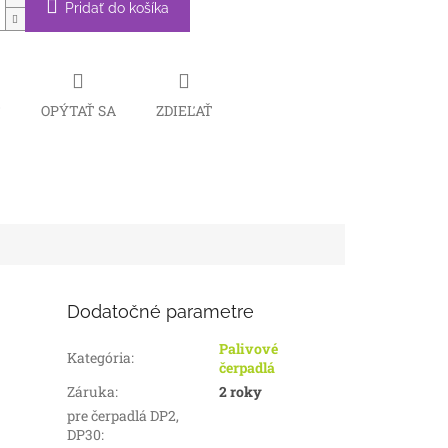
Pridať do košíka
Č
OPÝTAŤ SA
ZDIEĽAŤ
Dodatočné parametre
Palivové
Kategória
:
čerpadlá
Záruka
:
2 roky
pre čerpadlá DP2,
DP30
: