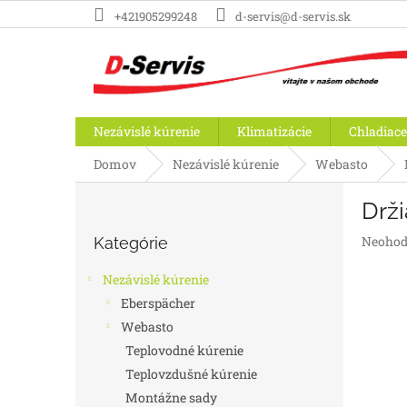
Prejsť
+421905299248
d-servis@d-servis.sk
na
obsah
Nezávislé kúrenie
Klimatizácie
Chladiace
Domov
Nezávislé kúrenie
Webasto
B
Drži
o
Preskočiť
č
Prieme
Neohod
Kategórie
kategórie
n
hodnot
ý
produk
Nezávislé kúrenie
p
je
Eberspächer
a
0,0
Webasto
z
n
5
e
Teplovodné kúrenie
hviezdič
l
Teplovzdušné kúrenie
Montážne sady