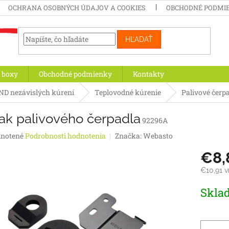
OCHRANA OSOBNÝCH ÚDAJOV A COOKIES
OBCHODNÉ PODMI
HĽADAŤ
 boxy
Obchodné podmienky
Kontakty
ND nezávislých kúrení
Teplovodné kúrenie
Palivové čerp
ak palivového čerpadla
92296A
rné
notené
Podrobnosti hodnotenia
Značka:
Webasto
enie
€8,
tu
€10,91 
Jednotk
Skla
cena:
iek.