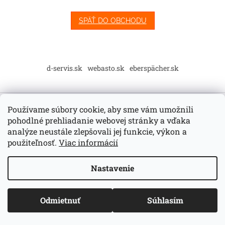
SPÄŤ DO OBCHODU
Z
á
d-servis.sk
webasto.sk
eberspächer.sk
p
ä
t
i
Používame súbory cookie, aby sme vám umožnili
Vytvoril Shoptet
e
pohodlné prehliadanie webovej stránky a vďaka
analýze neustále zlepšovali jej funkcie, výkon a
použiteľnosť.
Viac informácií
Copyright 2026
D-Servis E-shop
. Všetky práva vyhradené.
Upraviť nastavenie cookies
Nastavenie
Odmietnuť
Súhlasím