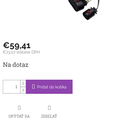
€59,41
€73,07 vrátane DPH
Jednotková
Na dotaz
cena:
Pridať do košíka
OPÝTAŤ SA
ZDIEĽAŤ