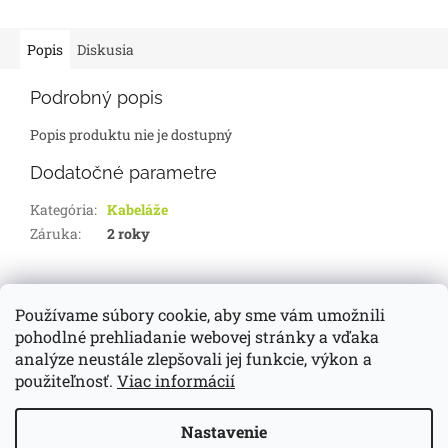
Popis
Diskusia
Podrobný popis
Popis produktu nie je dostupný
Dodatočné parametre
Kategória
:
Kabeláže
Záruka
:
2 roky
Z
á
Používame súbory cookie, aby sme vám umožnili
d-servis.sk
webasto.sk
eberspächer.sk
p
pohodlné prehliadanie webovej stránky a vďaka
ä
analýze neustále zlepšovali jej funkcie, výkon a
t
použiteľnosť.
Viac informácií
i
Vytvoril Shoptet
e
Nastavenie