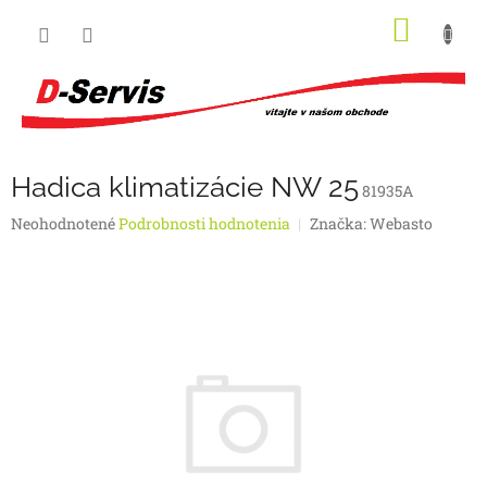
Prejsť
NÁKU
na
obsah
KOŠÍK
Hadica klimatizácie NW 25
81935A
Priemerné
Neohodnotené
Podrobnosti hodnotenia
Značka:
Webasto
hodnotenie
produktu
je
0,0
z
5
hviezdičiek.