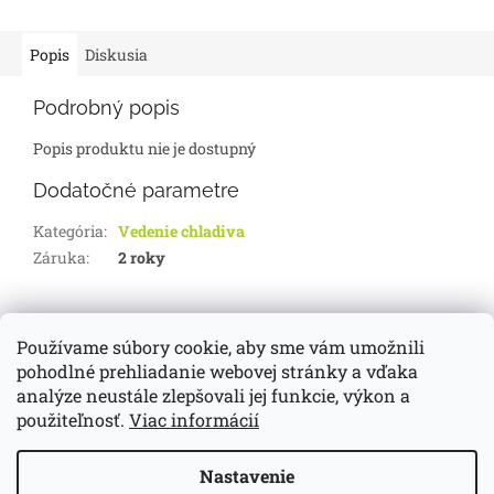
Popis
Diskusia
Podrobný popis
Popis produktu nie je dostupný
Dodatočné parametre
Kategória
:
Vedenie chladiva
Záruka
:
2 roky
Z
á
Používame súbory cookie, aby sme vám umožnili
d-servis.sk
webasto.sk
eberspächer.sk
p
pohodlné prehliadanie webovej stránky a vďaka
ä
analýze neustále zlepšovali jej funkcie, výkon a
t
použiteľnosť.
Viac informácií
i
Vytvoril Shoptet
e
Nastavenie