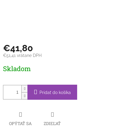
€41,80
€51,41 vrátane DPH
Jednotková
Skladom
cena:
Pridať do košíka
OPÝTAŤ SA
ZDIEĽAŤ