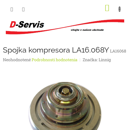
Prejsť
NÁKU
na
obsah
KOŠÍK
Spojka kompresora LA16.068Y
LA16068
Priemerné
Neohodnotené
Podrobnosti hodnotenia
Značka:
Linnig
hodnotenie
produktu
je
0,0
z
5
hviezdičiek.