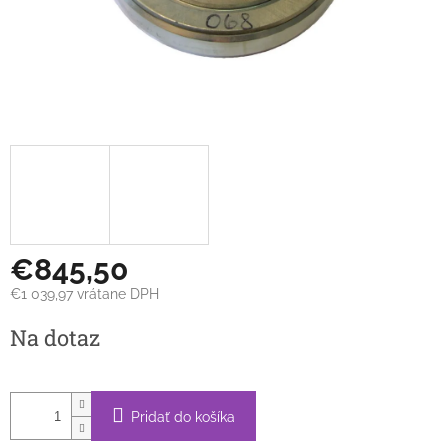
€845,50
€1 039,97 vrátane DPH
Jednotková
Na dotaz
cena:
Pridať do košíka