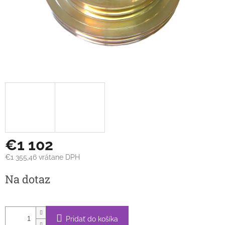
€1 102
€1 355,46 vrátane DPH
Jednotková
Na dotaz
cena:
Pridať do košíka