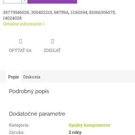
36779546026, 300402210, 68759A, 11160194, 81066306075,
14024028
Detailné informácie
OPÝTAŤ SA
ZDIEĽAŤ
Popis
Diskusia
Podrobný popis
Dodatočné parametre
Kategória
:
Spojky kompresorov
Záruka
:
2 roky