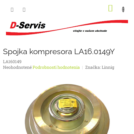
Prejsť
NÁKU
na
obsah
KOŠÍK
Spojka kompresora LA16.0149Y
LA160149
Priemerné
Neohodnotené
Podrobnosti hodnotenia
Značka:
Linnig
hodnotenie
produktu
je
0,0
z
5
hviezdičiek.