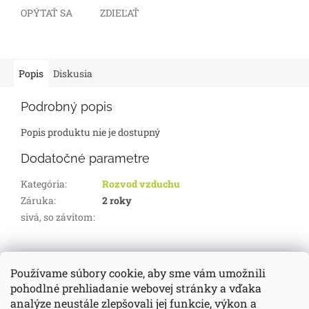
OPÝTAŤ SA
ZDIEĽAŤ
Popis
Diskusia
Podrobný popis
Popis produktu nie je dostupný
Dodatočné parametre
Kategória
:
Rozvod vzduchu
Záruka
:
2 roky
sivá, so závitom
:
Z
á
Používame súbory cookie, aby sme vám umožnili
d-servis.sk
webasto.sk
eberspächer.sk
p
pohodlné prehliadanie webovej stránky a vďaka
ä
analýze neustále zlepšovali jej funkcie, výkon a