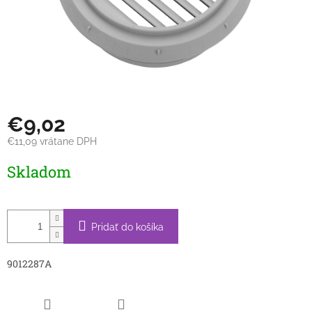
€9,02
€11,09 vrátane DPH
Jednotková
Skladom
cena:
Pridať do košíka
9012287A