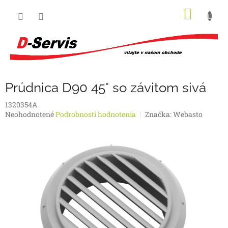
Prejsť
NÁKU
na
obsah
KOŠÍK
Prúdnica D90 45° so závitom sivá
1320354A
Priemerné
Neohodnotené
Podrobnosti hodnotenia
Značka:
Webasto
hodnotenie
produktu
je
0,0
z
5
hviezdičiek.