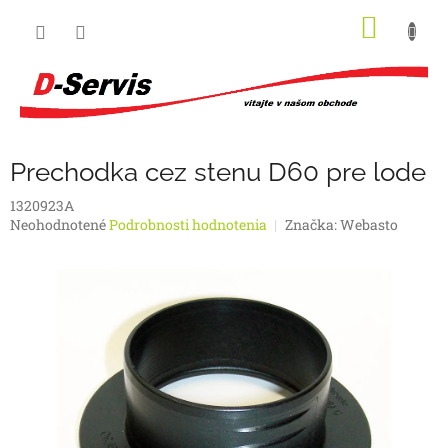
Prejsť
NÁKU
na
obsah
KOŠÍK
Prechodka cez stenu D60 pre lode
1320923A
Priemerné
Neohodnotené
Podrobnosti hodnotenia
Značka:
Webasto
hodnotenie
produktu
je
0,0
z
5
hviezdičiek.