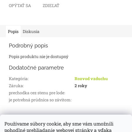
OPÝTAŤ SA
ZDIEĽAŤ
Popis
Diskusia
Podrobný popis
Popis produktu nie je dostupný
Dodatočné parametre
Kategória
:
Rozvod vzduchu
Záruka
:
2 roky
prechodka cez stenu pre lode
:
je potrebná prúdnica so závitom
:
Z
á
Používame súbory cookie, aby sme vám umožnili
d-servis.sk
webasto.sk
eberspächer.sk
p
pohodlné prehliadanie webovej stránky a vďaka