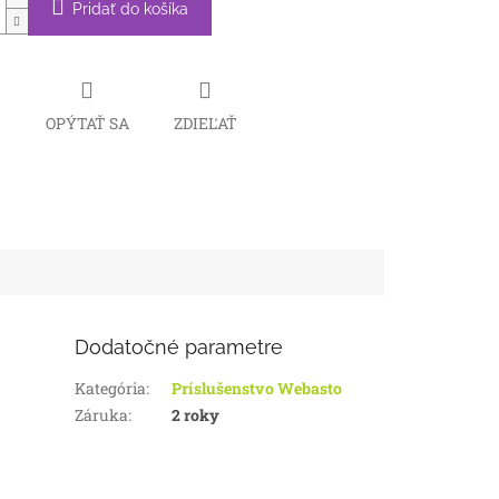
Pridať do košíka
Č
OPÝTAŤ SA
ZDIEĽAŤ
Dodatočné parametre
Kategória
:
Príslušenstvo Webasto
Záruka
:
2 roky