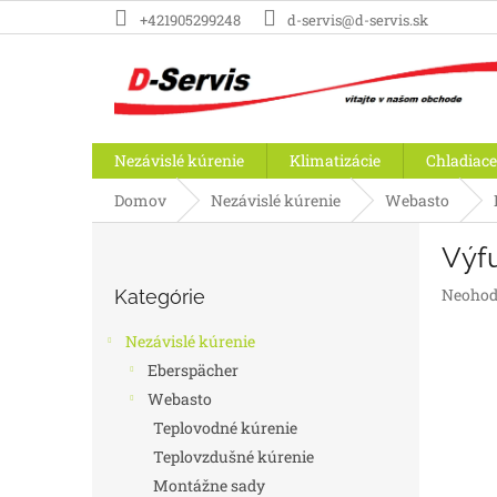
Prejsť
+421905299248
d-servis@d-servis.sk
na
obsah
Nezávislé kúrenie
Klimatizácie
Chladiace
Domov
Nezávislé kúrenie
Webasto
B
Výf
o
Preskočiť
č
Prieme
Neohod
Kategórie
kategórie
n
hodnot
ý
produk
Nezávislé kúrenie
p
je
Eberspächer
a
0,0
Webasto
z
n
5
e
Teplovodné kúrenie
hviezdič
l
Teplovzdušné kúrenie
Montážne sady