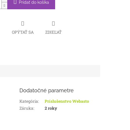
Pridať do košíka
Č
OPÝTAŤ SA
ZDIEĽAŤ
Dodatočné parametre
Kategória
:
Príslušenstvo Webasto
Záruka
:
2 roky