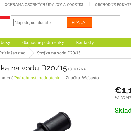
OCHRANA OSOBNÝCH ÚDAJOV A COOKIES
OBCHODNÉ PODMI
HĽADAŤ
 boxy
Obchodné podmienky
Kontakty
Príslušenstvo
Spojka na vodu D20/15
jka na vodu D20/15
1314326A
rné
notené
Podrobnosti hodnotenia
Značka:
Webasto
enie
€1,
tu
€1,35 v
Jednotk
Skla
cena:
iek.