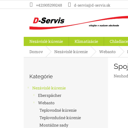
Prejsť
+421905299248
d-servis@d-servis.sk
na
obsah
Nezávislé kúrenie
Klimatizácie
Chladiace
Domov
Nezávislé kúrenie
Webasto
B
Spo
o
Preskočiť
č
Prieme
Neohod
Kategórie
kategórie
n
hodnot
ý
produk
Nezávislé kúrenie
p
je
Eberspächer
a
0,0
Webasto
z
n
5
e
Teplovodné kúrenie
hviezdič
l
Teplovzdušné kúrenie
Montážne sady