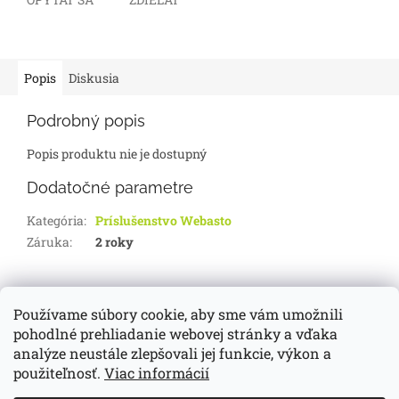
Popis
Diskusia
Podrobný popis
Popis produktu nie je dostupný
Dodatočné parametre
Kategória
:
Príslušenstvo Webasto
Záruka
:
2 roky
Z
á
Používame súbory cookie, aby sme vám umožnili
d-servis.sk
webasto.sk
eberspächer.sk
p
pohodlné prehliadanie webovej stránky a vďaka
ä
analýze neustále zlepšovali jej funkcie, výkon a
t
použiteľnosť.
Viac informácií
i