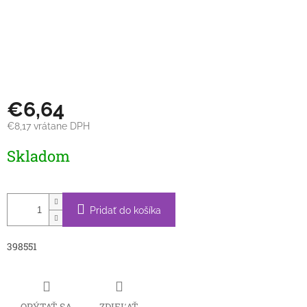
€6,64
€8,17 vrátane DPH
Jednotková
Skladom
cena:
Pridať do košíka
398551
OPÝTAŤ SA
ZDIEĽAŤ