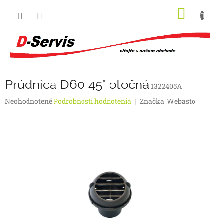
Prejsť
NÁKU
na
obsah
KOŠÍK
Prúdnica D60 45° otočná
1322405A
Priemerné
Neohodnotené
Podrobnosti hodnotenia
Značka:
Webasto
hodnotenie
produktu
je
0,0
z
5
hviezdičiek.