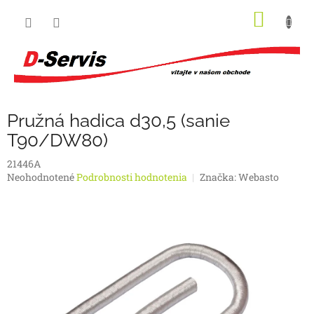
Prejsť
NÁKU
na
obsah
KOŠÍK
Pružná hadica d30,5 (sanie
T90/DW80)
21446A
Priemerné
Neohodnotené
Podrobnosti hodnotenia
Značka:
Webasto
hodnotenie
produktu
je
0,0
z
5
hviezdičiek.