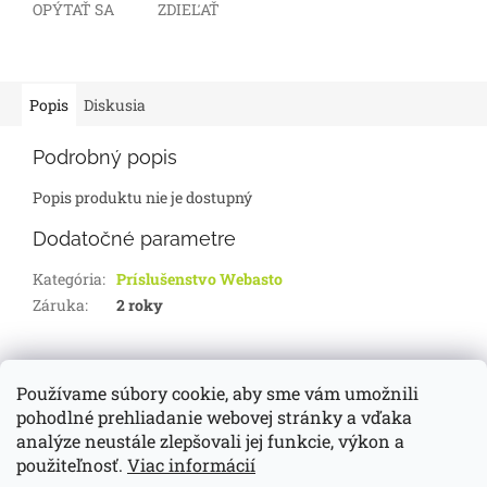
OPÝTAŤ SA
ZDIEĽAŤ
Popis
Diskusia
Podrobný popis
Popis produktu nie je dostupný
Dodatočné parametre
Kategória
:
Príslušenstvo Webasto
Záruka
:
2 roky
Z
á
Používame súbory cookie, aby sme vám umožnili
d-servis.sk
webasto.sk
eberspächer.sk
p
pohodlné prehliadanie webovej stránky a vďaka
ä
analýze neustále zlepšovali jej funkcie, výkon a
t
použiteľnosť.
Viac informácií
i