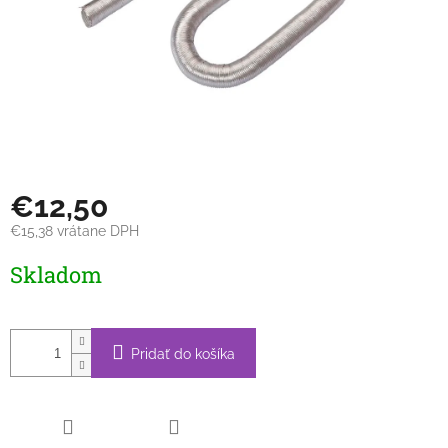
€12,50
€15,38 vrátane DPH
Jednotková
Skladom
cena:
Pridať do košíka