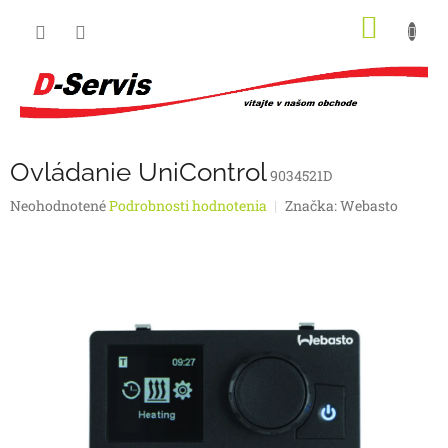
Prejsť
NÁKU
na
obsah
KOŠÍK
Ovládanie UniControl
9034521D
Priemerné
Neohodnotené
Podrobnosti hodnotenia
Značka:
Webasto
hodnotenie
produktu
je
0,0
z
5
hviezdičiek.