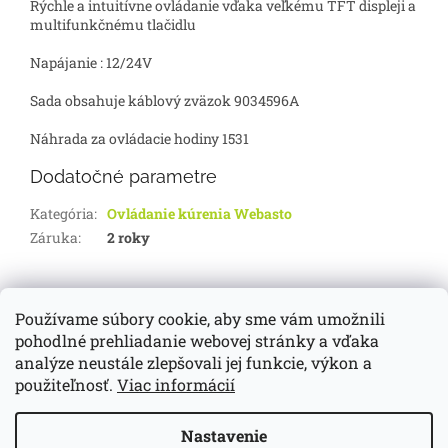
Rýchle a intuitívne ovládanie vďaka veľkému TFT displeji a
multifunkčnému tlačidlu
Napájanie : 12/24V
Sada obsahuje káblový zväzok 9034596A
Náhrada za ovládacie hodiny 1531
Dodatočné parametre
Kategória
:
Ovládanie kúrenia Webasto
Záruka
:
2 roky
Z
á
Používame súbory cookie, aby sme vám umožnili
d-servis.sk
webasto.sk
eberspächer.sk
p
pohodlné prehliadanie webovej stránky a vďaka
ä
analýze neustále zlepšovali jej funkcie, výkon a
t
použiteľnosť.
Viac informácií
i
Vytvoril Shoptet
e
Nastavenie