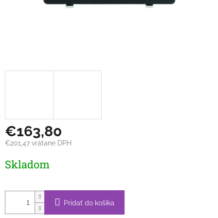
€163,80
€201,47 vrátane DPH
Jednotková
Skladom
cena:
Pridať do košíka