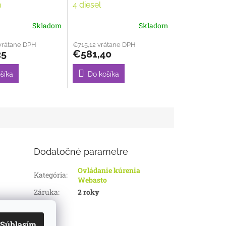
n
4 diesel
Skladom
Skladom
vrátane DPH
€715,12 vrátane DPH
25
€581,40
šíka
Do košíka
Dodatočné parametre
Ovládanie kúrenia
Kategória
:
Webasto
Záruka
:
2 roky
Súhlasím