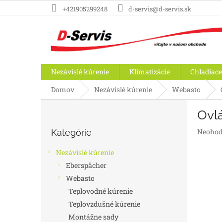
Prejsť
+421905299248
d-servis@d-servis.sk
na
obsah
Nezávislé kúrenie
Klimatizácie
Chladiace
Domov
Nezávislé kúrenie
Webasto
B
Ovlá
o
Preskočiť
č
Prieme
Neohod
Kategórie
kategórie
n
hodnot
ý
produk
Nezávislé kúrenie
p
je
Eberspächer
a
0,0
Webasto
z
n
5
e
Teplovodné kúrenie
hviezdič
l
Teplovzdušné kúrenie
Montážne sady