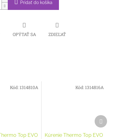
Pridať do košíka
Č
OPÝTAŤ SA
ZDIEĽAŤ
Kód:
1314810A
Kód:
1314816A
Ďalší
produkt
 Thermo Top EVO
Kúrenie Thermo Top EVO