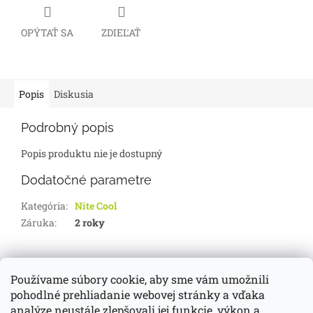
OPÝTAŤ SA
ZDIEĽAŤ
Popis
Diskusia
Podrobný popis
Popis produktu nie je dostupný
Dodatočné parametre
Kategória
:
Nite Cool
Záruka
:
2 roky
Z
á
Používame súbory cookie, aby sme vám umožnili
d-servis.sk
webasto.sk
eberspächer.sk
p
pohodlné prehliadanie webovej stránky a vďaka
ä
analýze neustále zlepšovali jej funkcie, výkon a