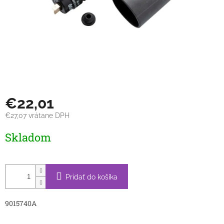
€22,01
€27,07 vrátane DPH
Jednotková
Skladom
cena:
Pridať do košíka
9015740A