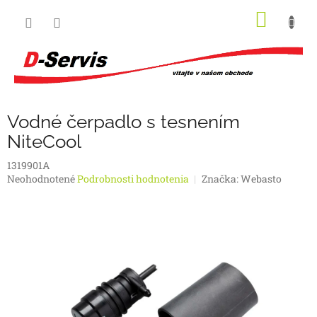
Prejsť
NÁKU
na
obsah
KOŠÍK
Vodné čerpadlo s tesnením
NiteCool
1319901A
Priemerné
Neohodnotené
Podrobnosti hodnotenia
Značka:
Webasto
hodnotenie
produktu
je
0,0
z
5
hviezdičiek.