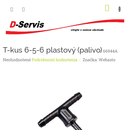
Prejsť
NÁKU
na
obsah
KOŠÍK
T-kus 6-5-6 plastový (palivo)
66944A
Priemerné
Neohodnotené
Podrobnosti hodnotenia
Značka:
Webasto
hodnotenie
produktu
je
0,0
z
5
hviezdičiek.