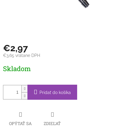
€2,97
€3,65 vrátane DPH
Jednotková
Skladom
cena:
Pridať do košíka
OPÝTAŤ SA
ZDIEĽAŤ