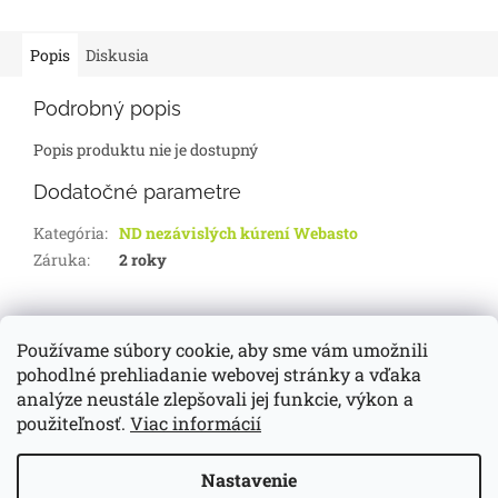
Popis
Diskusia
Podrobný popis
Popis produktu nie je dostupný
Dodatočné parametre
Kategória
:
ND nezávislých kúrení Webasto
Záruka
:
2 roky
Z
á
Používame súbory cookie, aby sme vám umožnili
d-servis.sk
webasto.sk
eberspächer.sk
p
pohodlné prehliadanie webovej stránky a vďaka
ä
analýze neustále zlepšovali jej funkcie, výkon a
t
použiteľnosť.
Viac informácií
i
Vytvoril Shoptet
e
Nastavenie