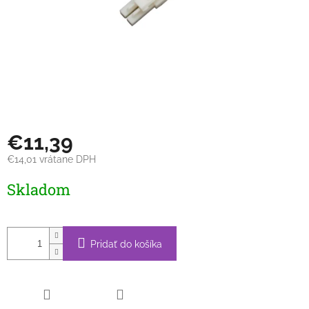
€11,39
€14,01 vrátane DPH
Jednotková
Skladom
cena:
Pridať do košíka