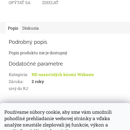
OPÝTAŤ SA
ZDIEĽAŤ
Popis
Diskusia
Podrobný popis
Popis produktu nie je dostupný
Dodatočné parametre
Kategória
:
ND nezávislých kúrení Webasto
Záruka
:
2 roky
sivý do RJ
:
Z
á
Používame súbory cookie, aby sme vám umožnili
d-servis.sk
webasto.sk
eberspächer.sk
p
pohodlné prehliadanie webovej stránky a vďaka
ä
analýze neustále zlepšovali jej funkcie, výkon a