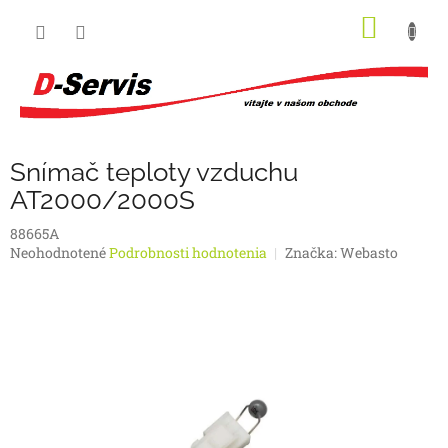
Prejsť
NÁKU
na
obsah
KOŠÍK
Snímač teploty vzduchu
AT2000/2000S
88665A
Priemerné
Neohodnotené
Podrobnosti hodnotenia
Značka:
Webasto
hodnotenie
produktu
je
0,0
z
5
hviezdičiek.