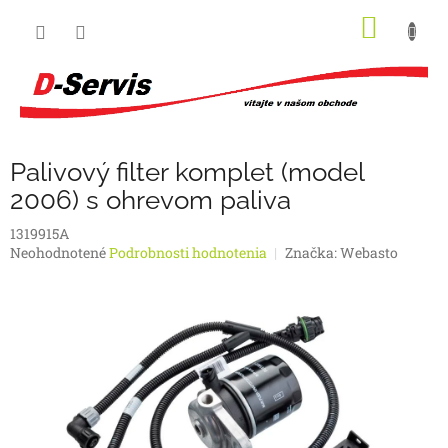
Prejsť
NÁKU
na
obsah
KOŠÍK
Palivový filter komplet (model
2006) s ohrevom paliva
1319915A
Priemerné
Neohodnotené
Podrobnosti hodnotenia
Značka:
Webasto
hodnotenie
produktu
je
0,0
z
5
hviezdičiek.