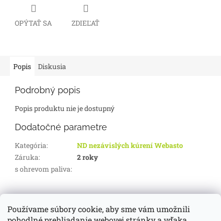
OPÝTAŤ SA
ZDIEĽAŤ
Popis
Diskusia
Podrobný popis
Popis produktu nie je dostupný
Dodatočné parametre
Kategória
:
ND nezávislých kúrení Webasto
Záruka
:
2 roky
s ohrevom paliva
:
Z
á
Používame súbory cookie, aby sme vám umožnili
d-servis.sk
webasto.sk
eberspächer.sk
p
pohodlné prehliadanie webovej stránky a vďaka