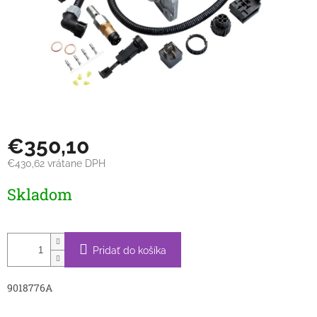
€350,10
€430,62 vrátane DPH
Jednotková
Skladom
cena:
Pridať do košíka
9018776A