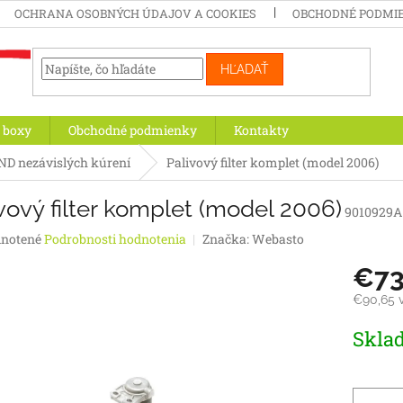
OCHRANA OSOBNÝCH ÚDAJOV A COOKIES
OBCHODNÉ PODMI
HĽADAŤ
 boxy
Obchodné podmienky
Kontakty
ND nezávislých kúrení
Palivový filter komplet (model 2006)
vový filter komplet (model 2006)
9010929A
rné
notené
Podrobnosti hodnotenia
Značka:
Webasto
enie
€73
tu
€90,65 
Jednotk
Skla
cena:
iek.