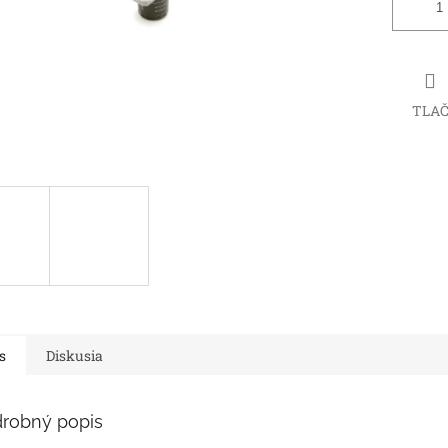
TLA
s
Diskusia
robný popis