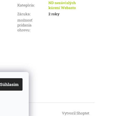
ND nezávislých
Kategória
:
kúrení Webasto
Záruka
:
2 roky
možnosť
pridania
ohrevu
:
Súhlasím
Vytvoril Shoptet