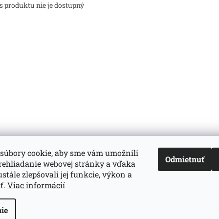
s produktu nie je dostupný
súbory cookie, aby sme vám umožnili
Odmietnuť
rehliadanie webovej stránky a vďaka
d-servis.sk
webasto.sk
eberspächer.sk
stále zlepšovali jej funkcie, výkon a
ť.
Viac informácií
ie
adené.
Upraviť nastavenie cookies