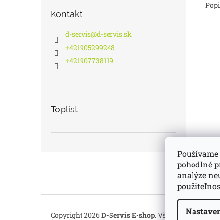
Popi
Kontakt
d-servis
@
d-servis.sk
+421905299248
+421907738119
Toplist
Používame 
Z
pohodlné p
á
analýze neu
p
použiteľnos
ä
t
i
Nastaven
Copyright 2026
D-Servis E-shop
. Všetky práva vyhr