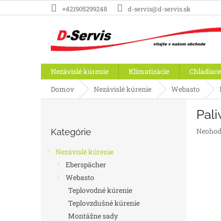
Prejsť
+421905299248
d-servis@d-servis.sk
na
obsah
Nezávislé kúrenie
Klimatizácie
Chladiace
Domov
Nezávislé kúrenie
Webasto
B
Pali
o
Preskočiť
č
Prieme
Neohod
Kategórie
kategórie
n
hodnot
ý
produk
Nezávislé kúrenie
p
je
Eberspächer
a
0,0
Webasto
z
n
5
e
Teplovodné kúrenie
hviezdič
l
Teplovzdušné kúrenie
Montážne sady