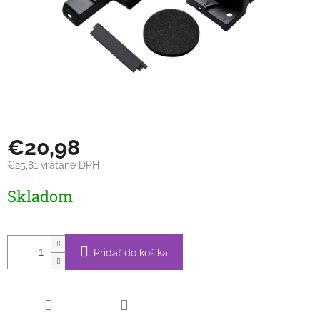
€20,98
€25,81 vrátane DPH
Jednotková
Skladom
cena:
Pridať do košíka