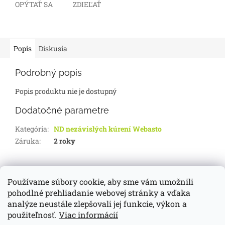
OPÝTAŤ SA
ZDIEĽAŤ
Popis
Diskusia
Podrobný popis
Popis produktu nie je dostupný
Dodatočné parametre
Kategória
:
ND nezávislých kúrení Webasto
Záruka
:
2 roky
Z
á
Používame súbory cookie, aby sme vám umožnili
d-servis.sk
webasto.sk
eberspächer.sk
p
pohodlné prehliadanie webovej stránky a vďaka
ä
analýze neustále zlepšovali jej funkcie, výkon a
t
použiteľnosť.
Viac informácií
i