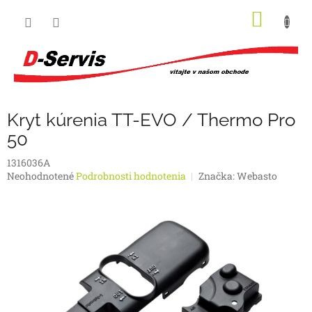
Prejsť
NÁKU
na
obsah
KOŠÍK
Kryt kúrenia TT-EVO / Thermo Pro
50
1316036A
Priemerné
Neohodnotené
Podrobnosti hodnotenia
Značka:
Webasto
hodnotenie
produktu
je
0,0
z
5
hviezdičiek.