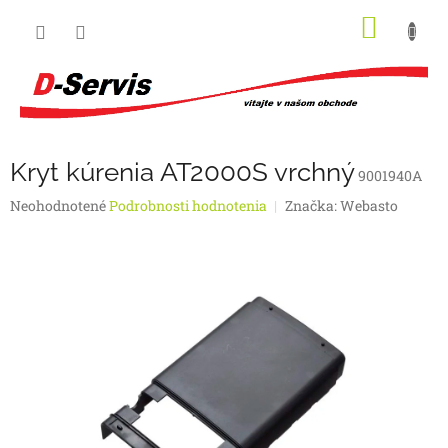
Prejsť
NÁKU
na
obsah
KOŠÍK
Kryt kúrenia AT2000S vrchný
9001940A
Priemerné
Neohodnotené
Podrobnosti hodnotenia
Značka:
Webasto
hodnotenie
produktu
je
0,0
z
5
hviezdičiek.