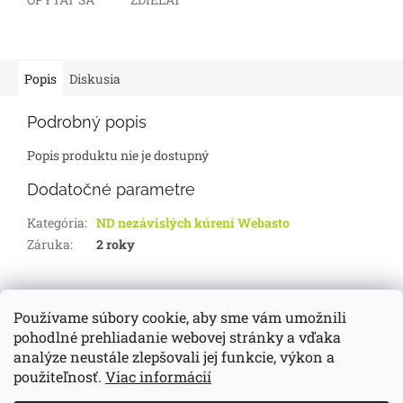
Popis
Diskusia
Podrobný popis
Popis produktu nie je dostupný
Dodatočné parametre
Kategória
:
ND nezávislých kúrení Webasto
Záruka
:
2 roky
Z
á
Používame súbory cookie, aby sme vám umožnili
d-servis.sk
webasto.sk
eberspächer.sk
p
pohodlné prehliadanie webovej stránky a vďaka
ä
analýze neustále zlepšovali jej funkcie, výkon a
t
použiteľnosť.
Viac informácií
i