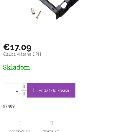
€17,09
€21,02 vrátane DPH
Jednotková
Skladom
cena:
Pridať do košíka
97489
OPÝTAŤ SA
ZDIEĽAŤ