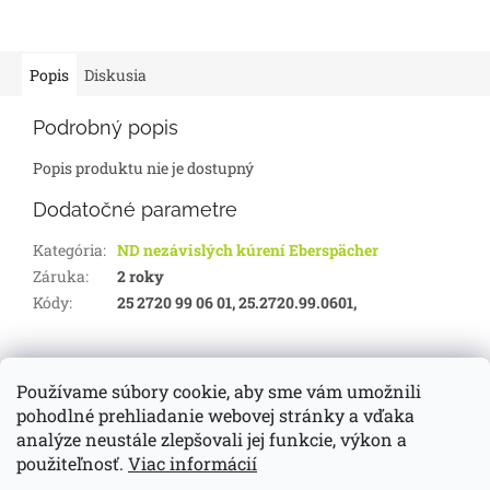
Popis
Diskusia
Podrobný popis
Popis produktu nie je dostupný
Dodatočné parametre
Kategória
:
ND nezávislých kúrení Eberspächer
Záruka
:
2 roky
Kódy
:
25 2720 99 06 01, 25.2720.99.0601,
Z
á
Používame súbory cookie, aby sme vám umožnili
d-servis.sk
webasto.sk
eberspächer.sk
p
pohodlné prehliadanie webovej stránky a vďaka
ä
analýze neustále zlepšovali jej funkcie, výkon a
t
použiteľnosť.
Viac informácií
i