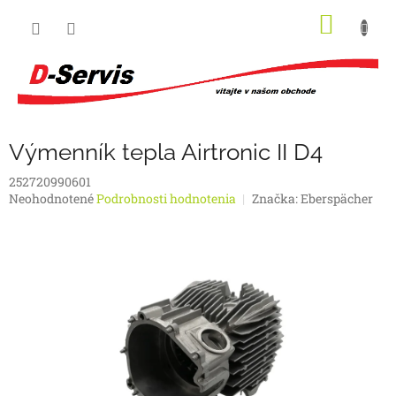
Prejsť
NÁKU
na
obsah
KOŠÍK
Výmenník tepla Airtronic II D4
252720990601
Priemerné
Neohodnotené
Podrobnosti hodnotenia
Značka:
Eberspächer
hodnotenie
produktu
je
0,0
z
5
hviezdičiek.