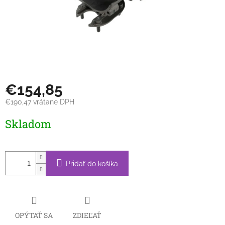
€154,85
€190,47 vrátane DPH
Jednotková
Skladom
cena:
Pridať do košíka
OPÝTAŤ SA
ZDIEĽAŤ