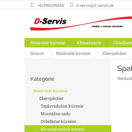
Prejsť
+421905299248
d-servis@d-servis.sk
na
obsah
Nezávislé kúrenie
Klimatizácie
Chladiace
Domov
Nezávislé kúrenie
Eberspächer
B
Spaľ
o
Preskočiť
č
Prieme
Neohod
Kategórie
kategórie
n
hodnot
ý
produk
Nezávislé kúrenie
p
je
Eberspächer
a
0,0
Teplovzdušné kúrenie
z
n
5
e
Montážne sady
hviezdič
l
Ovládanie kúrenia
ND nezávislých kúrení