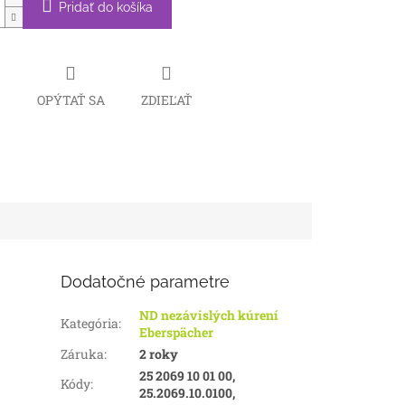
Pridať do košíka
Č
OPÝTAŤ SA
ZDIEĽAŤ
Dodatočné parametre
ND nezávislých kúrení
Kategória
:
Eberspächer
Záruka
:
2 roky
25 2069 10 01 00,
Kódy
:
25.2069.10.0100,