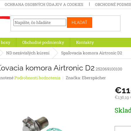
OCHRANA OSOBNÝCH ÚDAJOV A COOKIES
OBCHODNÉ PODMI
HĽADAŤ
 boxy
Obchodné podmienky
Kontakty
ND nezávislých kúrení
Spaľovacia komora Airtronic D2
ovacia komora Airtronic D2
252069100100
rné
notené
Podrobnosti hodnotenia
Značka:
Eberspächer
enie
€11
tu
€136,19
Jednotk
Skla
cena:
iek.