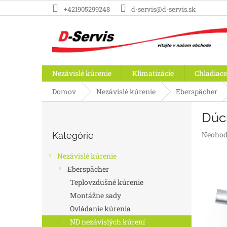
Prejsť
+421905299248
d-servis@d-servis.sk
na
obsah
Nezávislé kúrenie
Klimatizácie
Chladiace
Domov
Nezávislé kúrenie
Eberspächer
B
Dúch
o
Preskočiť
č
Prieme
Neohod
Kategórie
kategórie
n
hodnot
ý
produk
Nezávislé kúrenie
p
je
Eberspächer
a
0,0
Teplovzdušné kúrenie
z
n
5
e
Montážne sady
hviezdič
l
Ovládanie kúrenia
ND nezávislých kúrení