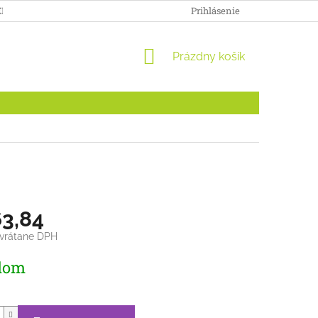
ENKY
DOPRAVA A PLATBA
ODSTÚPENIE OD ZMLUVY PRE S
Prihlásenie
NÁKUPNÝ
Prázdny košík
KOŠÍK
3,84
 vrátane DPH
ová
dom