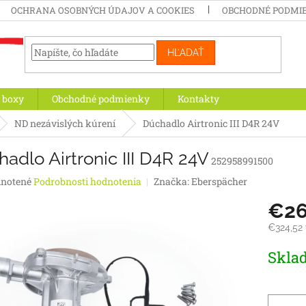
OCHRANA OSOBNÝCH ÚDAJOV A COOKIES
OBCHODNÉ PODMI
HĽADAŤ
 boxy
Obchodné podmienky
Kontakty
ND nezávislých kúrení
Dúchadlo Airtronic III D4R 24V
adlo Airtronic III D4R 24V
252958991500
rné
notené
Podrobnosti hodnotenia
Značka:
Eberspächer
enie
€26
tu
€324,52
Jednotk
Skla
cena:
iek.