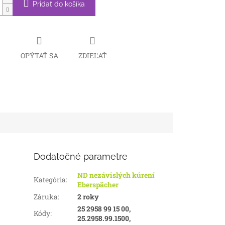
Pridať do košíka
Č
OPÝTAŤ SA
ZDIEĽAŤ
Dodatočné parametre
ND nezávislých kúrení
Kategória
:
Eberspächer
Záruka
:
2 roky
25 2958 99 15 00,
Kódy
:
25.2958.99.1500,