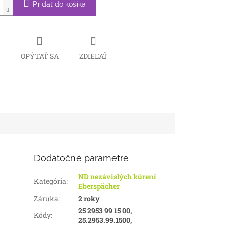
Pridať do košíka
Č
OPÝTAŤ SA
ZDIEĽAŤ
Dodatočné parametre
ND nezávislých kúrení
Kategória
:
Eberspächer
Záruka
:
2 roky
25 2953 99 15 00,
Kódy
:
25.2953.99.1500,