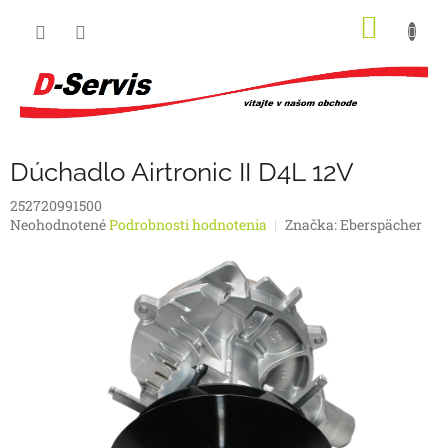
Prejsť
NÁKU
na
obsah
KOŠÍK
Dúchadlo Airtronic II D4L 12V
252720991500
Priemerné
Neohodnotené
Podrobnosti hodnotenia
Značka:
Eberspächer
hodnotenie
produktu
je
0,0
z
5
hviezdičiek.