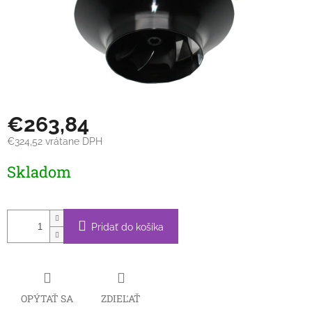
€263,84
€324,52 vrátane DPH
Jednotková
Skladom
cena:
Pridať do košíka
OPÝTAŤ SA
ZDIEĽAŤ