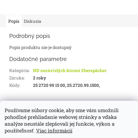
Popis
Diskusia
Podrobný popis
Popis produktu nie je dostupný
Dodatočné parametre
Kategória
:
ND nezávislých kúrení Eberspächer
Záruka
:
2 roky
Kódy
:
25 2720 99 15 00, 25.2720.99.1500,
Z
á
Používame súbory cookie, aby sme vám umožnili
d-servis.sk
webasto.sk
eberspächer.sk
p
pohodlné prehliadanie webovej stránky a vďaka
ä
analýze neustále zlepšovali jej funkcie, výkon a
t
použiteľnosť.
Viac informácií
i