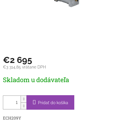
€2 695
€3 314,85 vrátane DPH
Jednotková
Skladom u dodávateľa
cena:
Pridať do košíka
ECH209Y