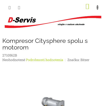
Prejsť
NÁKU
na
obsah
KOŠÍK
Kompresor Citysphere spolu s
motorom
2710562B
Priemerné
Neohodnotené
Podrobnosti hodnotenia
Značka:
Bitzer
hodnotenie
produktu
je
0,0
z
5
hviezdičiek.