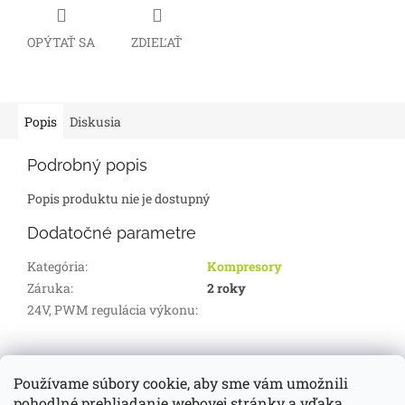
OPÝTAŤ SA
ZDIEĽAŤ
Popis
Diskusia
Podrobný popis
Popis produktu nie je dostupný
Dodatočné parametre
Kategória
:
Kompresory
Záruka
:
2 roky
24V, PWM regulácia výkonu
:
Z
á
Používame súbory cookie, aby sme vám umožnili
d-servis.sk
webasto.sk
eberspächer.sk
p
pohodlné prehliadanie webovej stránky a vďaka